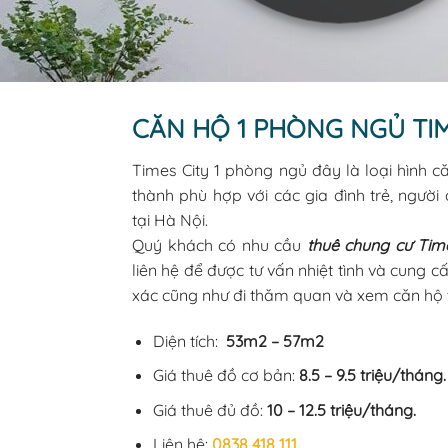
CĂN HỘ 1 PHÒNG NGỦ TIM
Times City 1 phòng ngủ đây là loại hình că
thành phù hợp với các gia đình trẻ, người
tại Hà Nội.
Quý khách có nhu cầu
thuê chung cư Tim
liên hệ để được tư vấn nhiệt tình và cung c
xác cũng như đi thăm quan và xem căn hộ t
Diện tích:
53m2 – 57m2
Giá thuê đồ cơ bản:
8.5 – 9.5 triệu/tháng.
Giá thuê đủ đồ:
10
– 12.5 triệu/tháng.
Liên hệ:
0838 418 111