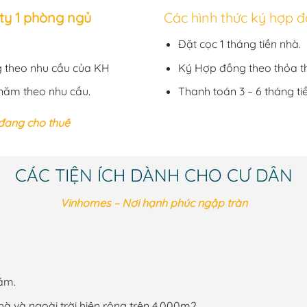
ity 1 phòng ngủ
Các hình thức ký hợp đ
Đặt cọc 1 tháng tiền nhà.
g theo nhu cầu của KH
Ký Hợp đồng theo thỏa t
 năm theo nhu cầu.
Thanh toán 3 – 6 tháng ti
 đang cho thuê
CÁC TIỆN ÍCH DÀNH CHO CƯ DÂN
Vinhomes – Nơi hạnh phúc ngập tràn
ăm.
hà và ngoài trời hiện rộng trên 4.000m2.