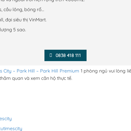
s, cầu lông, bóng rổ…
đại siêu thị VinMart.
lượng 5 sao.
0838 418 111
 City – Park Hill – Park Hill Premium
1 phòng ngủ vui lòng li
 thăm quan và xem căn hộ thực tế.
scity
timescity