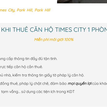
 City, Park Hill, Park Hill
 KHI THUÊ CĂN HỘ TIMES CITY 1 PH
Miễn phí môi giới 100%
cung cấp thông tin đầy đủ tận tình.
ực tiếp căn hộ cần thuê.
ủ nhà, kiểm tra thông tin giấy tờ pháp lý căn hộ.
đồng thuê, pháp lý chặt chẽ, đảm bảo
mọi quyền lợi
của khá
rú tạm vắng… sử dụng các tiện ích trong KĐT