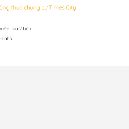
ồng thuê chung cư Times City
huận của 2 bên
ền nhà.