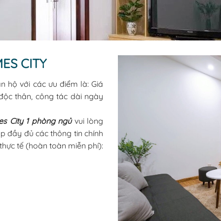
ES CITY
n hộ với các ưu điểm là: Giá
 độc thân, công tác dài ngày
es City 1 phòng ngủ
vui lòng
ấp đầy đủ các thông tin chính
hực tế (hoàn toàn miễn phí):