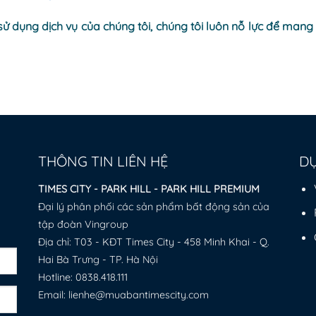
dụng dịch vụ của chúng tôi, chúng tôi luôn nỗ lực để mang đ
THÔNG TIN LIÊN HỆ
DỰ
TIMES CITY - PARK HILL - PARK HILL PREMIUM
Đại lý phân phối các sản phẩm bất động sản của
tập đoàn Vingroup
Địa chỉ: T03 - KĐT Times City - 458 Minh Khai - Q.
Hai Bà Trưng - TP. Hà Nội
Hotline:
0838.418.111
Email: lienhe@muabantimescity.com