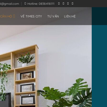
ial@gmail.com
Hotline: 0838.418.111
 CĂN HỘ
VỀ TIMES CITY
TƯ VẤN
LIÊN HỆ