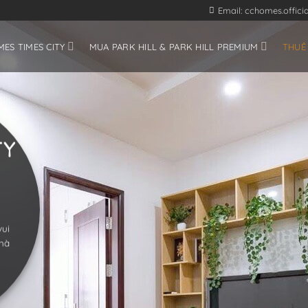
Email: cchomes.offic
ES TIMES CITY
MUA PARK HILL & PARK HILL PREMIUM
THUÊ
TY
ui
nhà