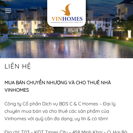
Bỏ
qua
nội
dung
LIÊN HỆ
MUA BÁN CHUYỂN NHƯỢNG VÀ CHO THUÊ NHÀ
VINHOMES
Công ty Cổ phần Dịch vụ BĐS C & C Homes – Đại lý
chuyên mua bán và cho thuê các sản phẩm của
Vinhomes với quỹ căn đa dạng, uy tín & có tâm!
Địa chỉ: T03 – KĐT Times City – 458 Minh Khai – Q. Hai Bà