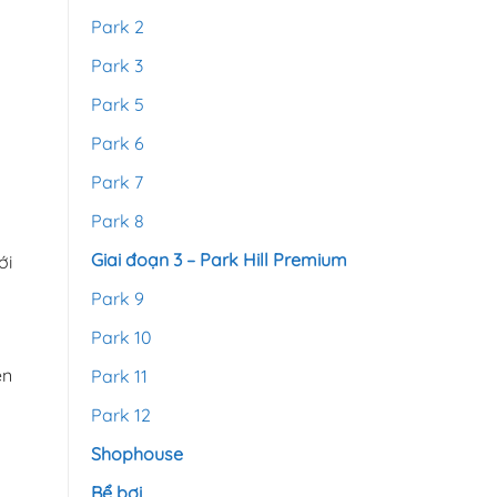
Park 2
Park 3
Park 5
Park 6
Park 7
Park 8
Giai đoạn 3 – Park Hill Premium
ới
Park 9
Park 10
ên
Park 11
Park 12
Shophouse
Bể bơi