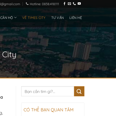
ial@gmail.com
Hotline: 0838.418.111
 CĂN HỘ
VỀ TIMES CITY
TƯ VẤN
LIÊN HỆ
 City
òa
CÓ THỂ BẠN QUAN TÂM
g,