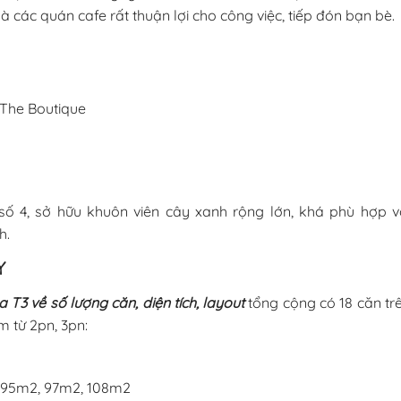
 các quán cafe rất thuận lợi cho công việc, tiếp đón bạn bè.
 The Boutique
ố 4, sở hữu khuôn viên cây xanh rộng lớn, khá phù hợp v
h.
Y
a T3 về số lượng căn, diện tích, layout
tổng cộng có 18 căn tr
m từ 2pn, 3pn:
, 95m2, 97m2, 108m2