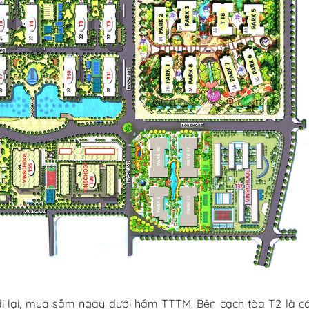
ệc đi lại, mua sắm ngay dưới hầm TTTM. Bên cạch tòa T2 là c