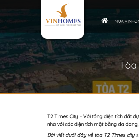
Bỏ
qua
nội
MUA VINHOM
dung
Tòa 
T2 Times City – Với tổng diện tích đất d
nhà với các diện tích mặt bằng đa dạng,
Bài viết dưới đây về tòa T2 Times city
s