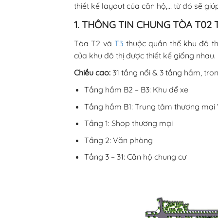
thiết kế layout của căn hộ,… từ đó sẽ g
1. THÔNG TIN CHUNG TÒA T02 T
Tòa T2 và
T3
thuộc quần thể khu đô thị
của khu đô thị được thiết kế giống nhau.
Chiều cao:
31 tầng nổi & 3 tầng hầm, tro
Tầng hầm B2 – B3: Khu để xe
Tầng hầm B1: Trung tâm thương mại
Tầng 1: Shop thương mại
Tầng 2: Văn phòng
Tầng 3 – 31: Căn hộ chung cư