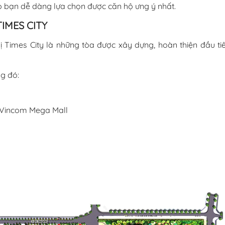
iúp bạn dễ dàng lựa chọn được căn hộ ưng ý nhất.
IMES CITY
 Times City là những tòa được xây dựng, hoàn thiện đầu ti
ng đó:
 Vincom Mega Mall