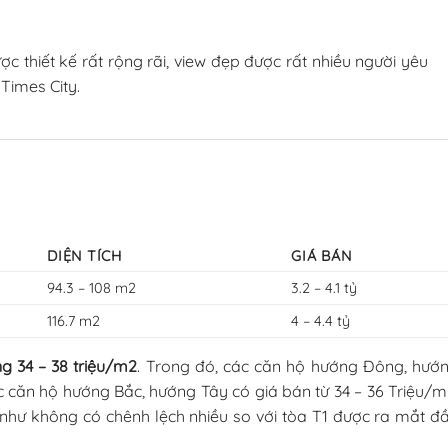
 thiết kế rất rộng rãi, view đẹp được rất nhiều người yêu
Times City.
DIỆN TÍCH
GIÁ BÁN
94.3 – 108 m2
3.2 – 4.1 tỷ
116.7 m2
4 – 4.4 tỷ
 34 – 38 triệu/m2
. Trong đó, các căn hộ hướng Đông, hướ
c căn hộ hướng Bắc, hướng Tây có giá bán từ 34 – 36 Triệu/m
 như không có chênh lệch nhiều so với tòa T1 được ra mắt đ