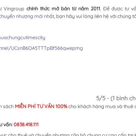
tư Vingroup
chính thức mở bán từ năm 2011
. Để được tư v
chuyển nhượng mới nhất
, bạn hãy vui lòng liên hệ với chúng tô
uachungcutimescity
hannel/UCsnB6OA5TTTpBf566qwepmg
5/5 - (1 bình c
nh sách
MIỄN PHÍ TƯ VẤN 100%
cho khách hàng mua và thuê 
ư vấn:
0838.418.111
h vực cho thuê và chuyển nhượng căn hộ chung cư cao cấp tại