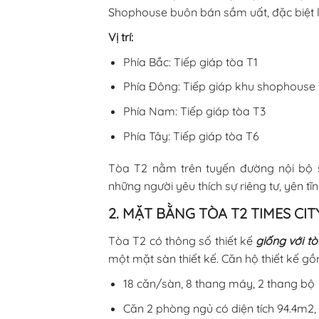
Shophouse buôn bán sầm uất, đặc biệt là
Vị trí:
Phía Bắc: Tiếp giáp tòa T1
Phía Đông: Tiếp giáp khu shophouse
Phía Nam: Tiếp giáp tòa T3
Phía Tây: Tiếp giáp tòa T6
Tòa T2 nằm trên tuyến đường nội bộ s
những người yêu thích sự riêng tư, yên tĩn
2. MẶT BẰNG TÒA T2 TIMES CIT
Tòa T2 có thông số thiết kế
giống với tò
một mặt sàn thiết kế. Căn hộ thiết kế gồ
18 căn/sàn, 8 thang máy, 2 thang bộ
Căn 2 phòng ngủ có diện tích 94.4m2