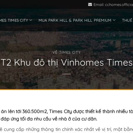
Email: cchomes.offic
ES TIMES CITY
MUA PARK HILL & PARK HILL PREMIUM
THUÊ
VỀ TIMES CITY
T2 Khu đô thị Vinhomes Times
ự án lên tới 360.500m2, Times City được thiết kế thành nhiều t
 đáp ứng tối đa nhu cầu về nhà ở của cư dân.
ẽ cung cấp những thông tin chính xác nhất về vị trí, mặt bằn