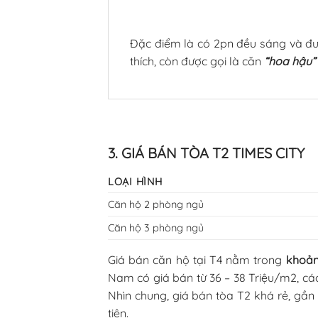
Đặc điểm là có 2pn đều sáng và được
thích, còn được gọi là căn
“hoa hậu”
3. GIÁ BÁN TÒA T2 TIMES CITY
LOẠI HÌNH
Căn hộ 2 phòng ngủ
Căn hộ 3 phòng ngủ
Giá bán căn hộ tại T4 nằm trong
khoảng
Nam có giá bán từ 36 – 38 Triệu/m2, cá
Nhìn chung, giá bán tòa T2 khá rẻ, gần
tiên.