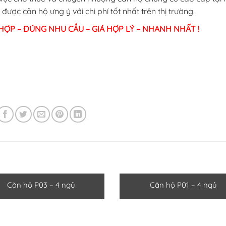
ược căn hộ ưng ý với chi phí tốt nhất trên thị trường.
HỢP – ĐÚNG NHU CẦU – GIÁ HỢP LÝ – NHANH NHẤT !
Căn hộ P03 – 4 ngủ
Căn hộ P01 – 4 ngủ