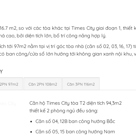
116.7 m2, so với các tòa khác tại Times City giai đoạn 1, thiết 
cao, bởi diện tích lớn, bố trí công năng hợp lý.
h tới 97m2 nằm tại vị trí góc tòa nhà (căn số 02, 03, 16, 17) t
ó ban công/cửa sổ lớn hướng tới không gian xanh nội khu, 
Y
 2PN 97m2
Căn 2PN 108m2
Căn 3PN 116m2
Căn hộ Times City tòa T2 diện tích 94,3m2
thiết kế 2 phòng ngủ đều sáng:
Căn số 04, 12B ban công hướng Bắc
Căn số 05, 15 ban công hướng Nam