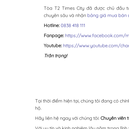
Tòa T2 Times City đã được chủ đầu 
chuyên sâu và nhận
bảng giá mua bán 
Hotline:
0838 418 111
Fanpage:
https://www.facebook.com/m
Youtube:
https://www.youtube.com/c
Trân trọng!
Tại thời điểm hiện tại, chúng tôi đang có chí
hộ.
Hãy liên hệ ngay với chúng tôi:
Chuyên viên t
Với uy tín và kinh nghiệm lâu năm trong lĩn