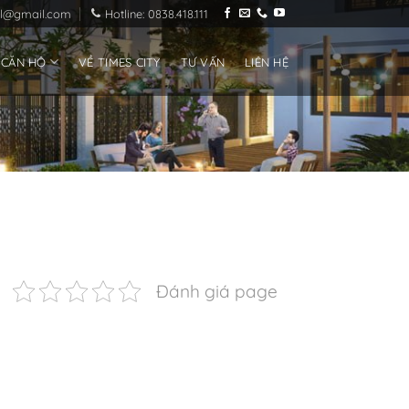
ial@gmail.com
Hotline: 0838.418.111
 CĂN HỘ
VỀ TIMES CITY
TƯ VẤN
LIÊN HỆ
Đánh giá page