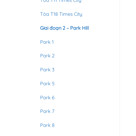
Tòa T11 Times City
Tòa T18 Times City
Giai đoạn 2 – Park Hill
Park 1
Park 2
Park 3
Park 5
Park 6
Park 7
Park 8