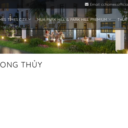
Email: cchomes.offic
ES TIMES CITY
MUA PARK HILL & PARK HILL PREMIUM
THUÊ
ONG THỦY