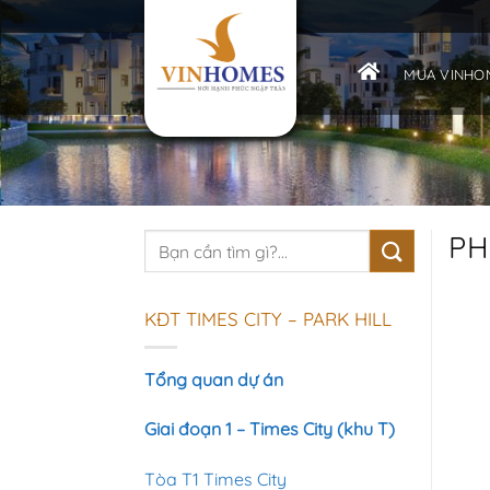
Bỏ
qua
nội
MUA VINHOM
dung
PH
KĐT TIMES CITY – PARK HILL
Tổng quan dự án
Giai đoạn 1 – Times City (khu T)
Tòa T1 Times City