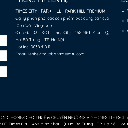
TIMES CITY - PARK HILL - PARK HILL PREMIUM
Đại lý phân phối các sản phẩm bất động sản của
tập đoàn Vingroup
Địa chỉ: T03 - KĐT Times City - 458 Minh Khai - Q.
Hai Bà Trưng - TP. Hà Nội
Hotline:
0838.418.111
Email: lienhe@muabantimescity.com
C & C HOMES CHO THUÊ & CHUYỂN NHƯỢNG VINHOMES TIMESCIT
 KĐT Times City - 458 Minh Khai - Q. Hai Bà Trưng - TP. Hà Nội. Hotl