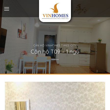
Bỏ
qua
nội
dung
CĂN HỘ VINHOMES TIMES CITY
Căn hộ T09 – 1 ngủ