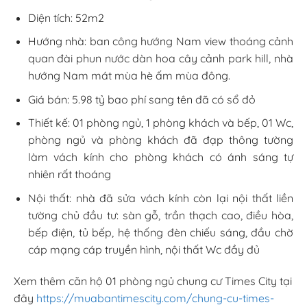
Diện tích: 52m2
Hướng nhà: ban công hướng Nam view thoáng cảnh
quan đài phun nước dàn hoa cây cảnh park hill, nhà
hướng Nam mát mùa hè ấm mùa đông.
Giá bán: 5.98 tỷ bao phí sang tên đã có sổ đỏ
Thiết kế: 01 phòng ngủ, 1 phòng khách và bếp, 01 Wc,
phòng ngủ và phòng khách đã đạp thông tường
làm vách kính cho phòng khách có ánh sáng tự
nhiên rất thoáng
Nội thất: nhà đã sửa vách kính còn lại nội thất liền
tường chủ đầu tư: sàn gỗ, trần thạch cao, điều hòa,
bếp điện, tủ bếp, hệ thống đèn chiếu sáng, đầu chờ
cáp mạng cáp truyền hình, nội thất Wc đầy đủ
Xem thêm căn hộ 01 phòng ngủ chung cư Times City tại
đây
https://muabantimescity.com/chung-cu-times-