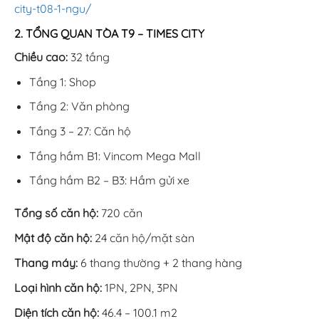
city-t08-1-ngu/
2. TỔNG QUAN TÒA T9 – TIMES CITY
Chiều cao:
32 tầng
Tầng 1: Shop
Tầng 2: Văn phòng
Tầng 3 – 27: Căn hộ
Tầng hầm B1: Vincom Mega Mall
Tầng hầm B2 – B3: Hầm gửi xe
Tổng số căn hộ:
720 căn
Mật độ căn hộ:
24 căn hộ/mặt sàn
Thang máy:
6 thang thường + 2 thang hàng
Loại hình căn hộ:
1PN, 2PN, 3PN
Diện tích căn hộ:
46.4 – 100.1 m2