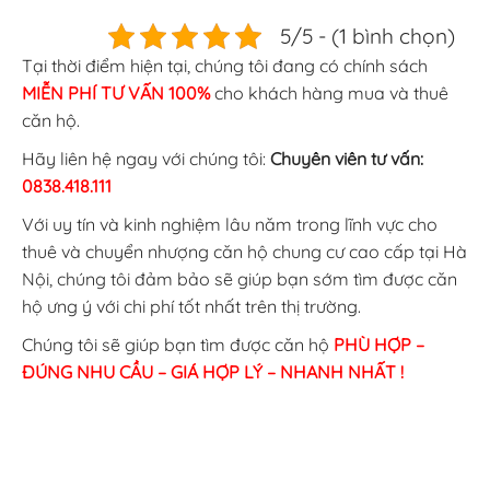
5/5 - (1 bình chọn)
Tại thời điểm hiện tại, chúng tôi đang có chính sách
MIỄN PHÍ TƯ VẤN 100%
cho khách hàng mua và thuê
căn hộ.
Hãy liên hệ ngay với chúng tôi:
Chuyên viên tư vấn:
0838.418.111
Với uy tín và kinh nghiệm lâu năm trong lĩnh vực cho
thuê và chuyển nhượng căn hộ chung cư cao cấp tại Hà
Nội, chúng tôi đảm bảo sẽ giúp bạn sớm tìm được căn
hộ ưng ý với chi phí tốt nhất trên thị trường.
Chúng tôi sẽ giúp bạn tìm được căn hộ
PHÙ HỢP –
ĐÚNG NHU CẦU – GIÁ HỢP LÝ – NHANH NHẤT !