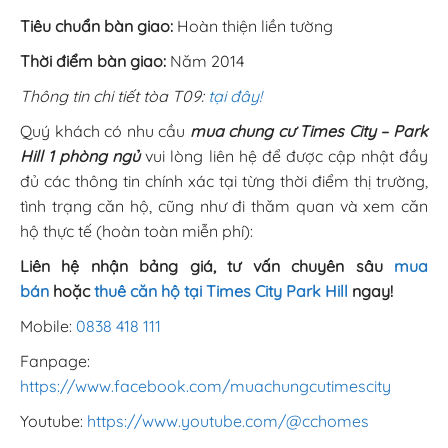
Tiêu chuẩn bàn giao:
Hoàn thiện liền tường
Thời điểm bàn giao:
Năm 2014
Thông tin chi tiết tòa T09:
tại đây!
Quý khách có nhu cầu
mua chung cư Times City – Park
Hill 1 phòng ngủ
vui lòng liên hệ để được cập nhật đầy
đủ các thông tin chính xác tại từng thời điểm thị trường,
tình trạng căn hộ, cũng như đi thăm quan và xem căn
hộ thực tế (hoàn toàn miễn phí):
Liên hệ nhận bảng giá, tư vấn chuyên sâu
mua
bán
hoặc
thuê căn hộ tại Times City Park Hill
ngay!
Mobile:
0838 418 111
Fanpage:
https://www.facebook.com/muachungcutimescity
Youtube:
https://www.youtube.com/@cchomes