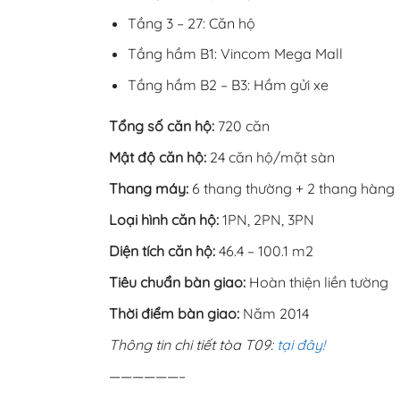
Tầng 3 – 27: Căn hộ
Tầng hầm B1: Vincom Mega Mall
Tầng hầm B2 – B3: Hầm gửi xe
Tổng số căn hộ:
720 căn
Mật độ căn hộ:
24 căn hộ/mặt sàn
Thang máy:
6 thang thường + 2 thang hàng
Loại hình căn hộ:
1PN, 2PN, 3PN
Diện tích căn hộ:
46.4 – 100.1 m2
Tiêu chuẩn bàn giao:
Hoàn thiện liền tường
Thời điểm bàn giao:
Năm 2014
Thông tin chi tiết tòa T09:
tại đây!
——————–