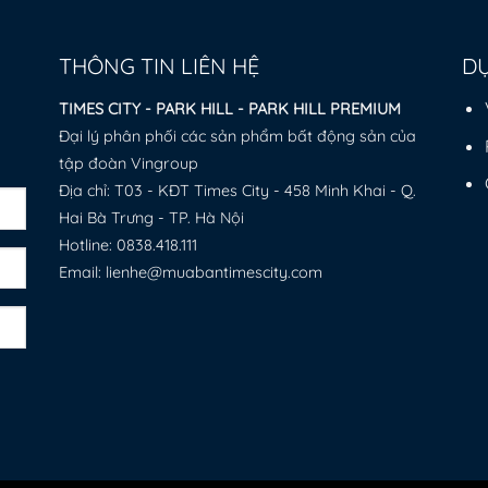
THÔNG TIN LIÊN HỆ
DỰ
TIMES CITY - PARK HILL - PARK HILL PREMIUM
Đại lý phân phối các sản phẩm bất động sản của
tập đoàn Vingroup
Địa chỉ: T03 - KĐT Times City - 458 Minh Khai - Q.
Hai Bà Trưng - TP. Hà Nội
Hotline:
0838.418.111
Email: lienhe@muabantimescity.com