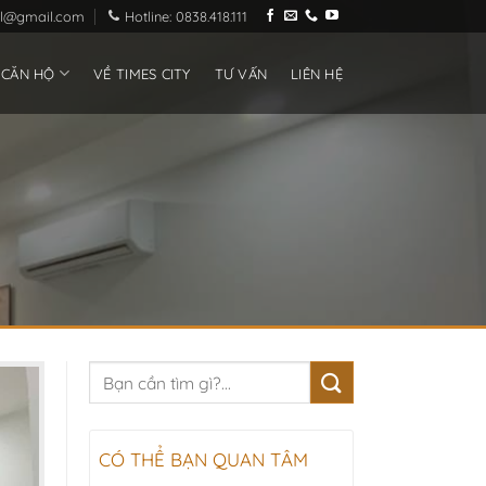
ial@gmail.com
Hotline: 0838.418.111
 CĂN HỘ
VỀ TIMES CITY
TƯ VẤN
LIÊN HỆ
CÓ THỂ BẠN QUAN TÂM