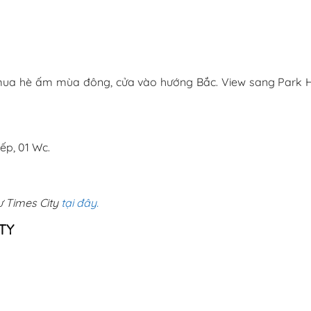
a hè ấm mùa đông, cửa vào hướng Bắc. View sang Park Hil
ếp, 01 Wc.
ư Times City
tại đây.
TY