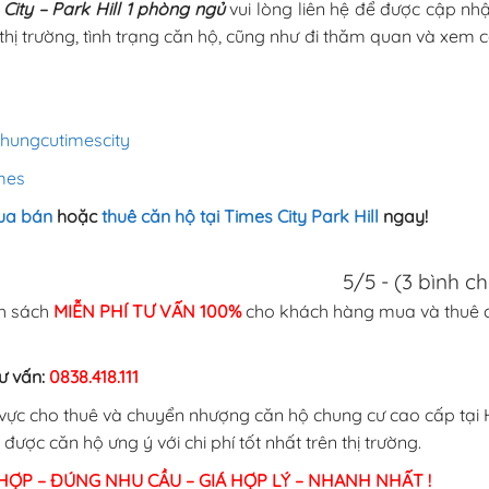
ity – Park Hill 1 phòng ngủ
vui lòng liên hệ để được cập nh
m thị trường, tình trạng căn hộ, cũng như đi thăm quan và xem 
hungcutimescity
mes
ua bán
hoặc
thuê căn hộ tại Times City Park Hill
ngay!
5/5 - (3 bình c
nh sách
MIỄN PHÍ TƯ VẤN 100%
cho khách hàng mua và thuê 
ư vấn:
0838.418.111
h vực cho thuê và chuyển nhượng căn hộ chung cư cao cấp tại
ược căn hộ ưng ý với chi phí tốt nhất trên thị trường.
HỢP – ĐÚNG NHU CẦU – GIÁ HỢP LÝ – NHANH NHẤT !