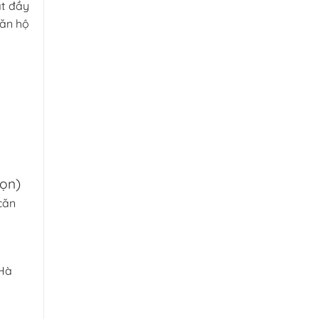
ật đầy
căn hộ
họn)
căn
 Hà