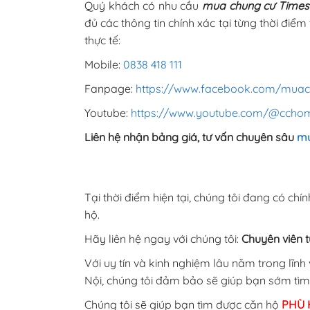
Quý khách có nhu cầu
mua chung cư Times C
đủ các thông tin chính xác tại từng thời điể
thực tế:
Mobile:
0838 418 111
Fanpage:
https://www.facebook.com/muac
Youtube:
https://www.youtube.com/@ccho
Liên hệ nhận bảng giá, tư vấn chuyên sâu
m
Tại thời điểm hiện tại, chúng tôi đang có chí
hộ.
Hãy liên hệ ngay với chúng tôi:
Chuyên viên t
Với uy tín và kinh nghiệm lâu năm trong lĩn
Nội, chúng tôi đảm bảo sẽ giúp bạn sớm tìm đ
Chúng tôi sẽ giúp bạn tìm được căn hộ
PHÙ 