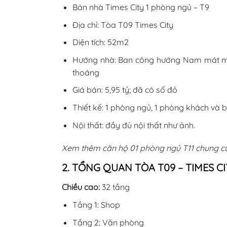
Bán nhà Times City 1 phòng ngủ – T9
Địa chỉ: Tòa T09 Times City
Diện tích: 52m2
Hướng nhà: Ban công hướng Nam mát mu
thoáng
Giá bán: 5,95 tỷ; đã có sổ đỏ
Thiết kế: 1 phòng ngủ, 1 phòng khách và b
Nội thất: đầy đủ nội thất như ảnh.
Xem thêm căn hộ 01 phòng ngủ T11 chung c
2. TỔNG QUAN TÒA T09 – TIMES CI
Chiều cao:
32 tầng
Tầng 1: Shop
Tầng 2: Văn phòng